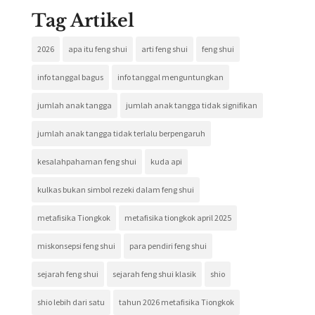
Tag Artikel
2026
apa itu feng shui
arti feng shui
feng shui
info tanggal bagus
info tanggal menguntungkan
jumlah anak tangga
jumlah anak tangga tidak signifikan
jumlah anak tangga tidak terlalu berpengaruh
kesalahpahaman feng shui
kuda api
kulkas bukan simbol rezeki dalam feng shui
metafisika Tiongkok
metafisika tiongkok april 2025
miskonsepsi feng shui
para pendiri feng shui
sejarah feng shui
sejarah feng shui klasik
shio
shio lebih dari satu
tahun 2026 metafisika Tiongkok