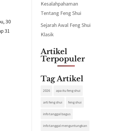
Kesalahpahaman
Tentang Feng Shui
bu, 30
Sejarah Awal Feng Shui
ap 31
Klasik
Artikel
Terpopuler
Tag Artikel
2026
apa itu feng shui
arti feng shui
feng shui
info tanggal bagus
info tanggal menguntungkan