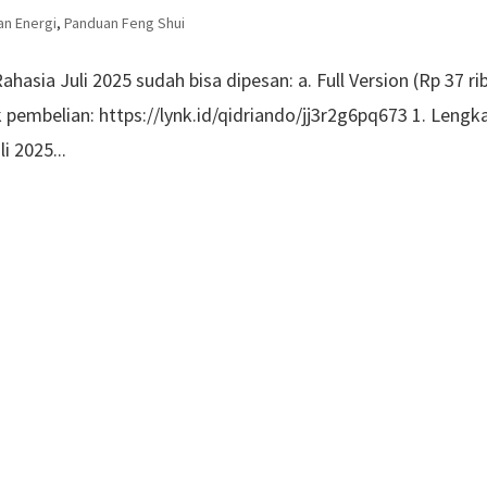
an Energi
,
Panduan Feng Shui
hasia Juli 2025 sudah bisa dipesan: a. Full Version (Rp 37 ri
k pembelian: https://lynk.id/qidriando/jj3r2g6pq673 1. Lengk
i 2025...