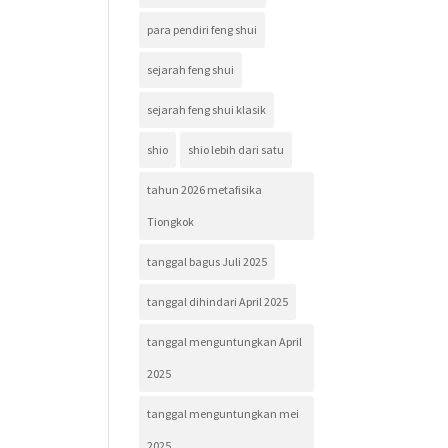
para pendiri feng shui
sejarah feng shui
sejarah feng shui klasik
shio
shio lebih dari satu
tahun 2026 metafisika
Tiongkok
tanggal bagus Juli 2025
tanggal dihindari April 2025
tanggal menguntungkan April
2025
tanggal menguntungkan mei
2025