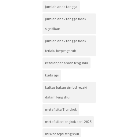
jumlah anak tangga
jumlah anak tangga tidak
signifikan
jumlah anak tangga tidak
terlalu berpengaruh
kesalahpahaman feng shui
kuda api
kulkas bukan simbol rezeki
dalam feng shui
metafisika Tiongkok
metafisika tiongkok april 2025
miskonsepsi feng shui